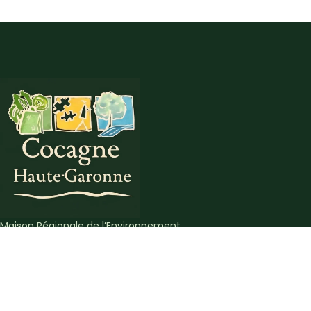
Maison Régionale de l’Environnement
2 rue de Valenciennes
31000 Toulouse
ACCÈS RAPIDE
Nos activités