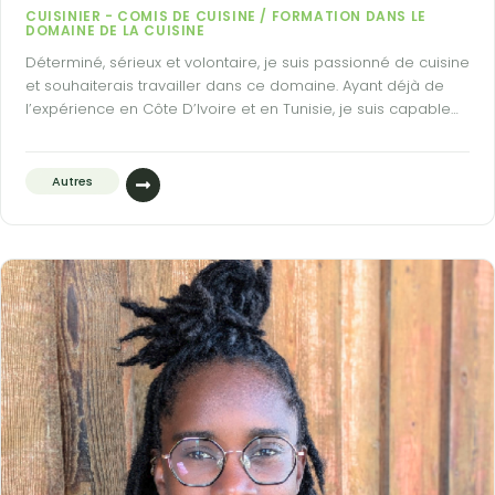
CUISINIER - COMIS DE CUISINE / FORMATION DANS LE
DOMAINE DE LA CUISINE
Déterminé, sérieux et volontaire, je suis passionné de cuisine
et souhaiterais travailler dans ce domaine. Ayant déjà de
l’expérience en Côte D’Ivoire et en Tunisie, je suis capable
de m’adapter rapidement et suis prêt à m’investir Engagé
dans le bénévolat auprès du restaurant de la Croix Rouge
et bénévole au sein de la Cafetière de Aurignac.
Autres